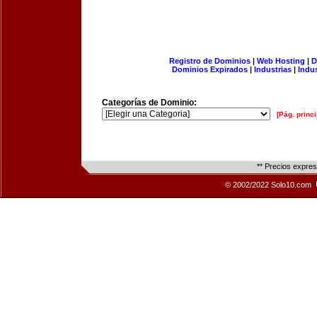
Registro de Dominios
|
Web Hosting
|
D
Dominios Expirados
|
Industrias
|
Indu
Categorías de Dominio:
[Pág. princi
** Precios expre
© 2002/2022 Solo10.com