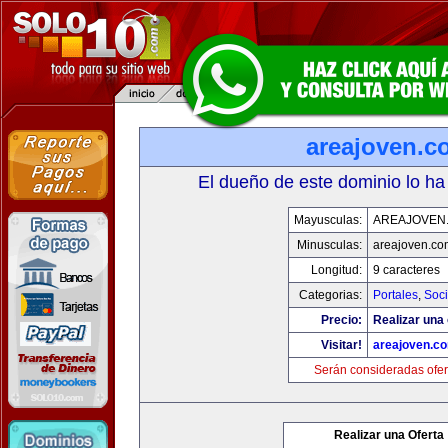
areajoven.c
El dueño de este dominio lo ha
Mayusculas:
AREAJOVEN
Minusculas:
areajoven.co
Longitud:
9 caracteres
Categorias:
Portales
,
Soc
Precio:
Realizar una 
Visitar!
areajoven.c
Serán consideradas ofer
Realizar una Oferta