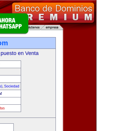
com
 puesto en Venta
M
s)
,
Sociedad
a!
tas