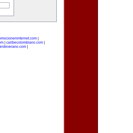
omocioneninternet.com
|
om
|
caribecolombiano.com
|
lerdeverano.com
|