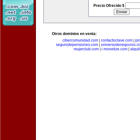
Precio Ofrecido $
Otros dominios en venta:
cibercomunidad.com
|
contactoclave.com
|
pr
segurodepensiones.com
|
universodenegocios.c
mujerclub.com
|
i-monetize.com
|
alqui