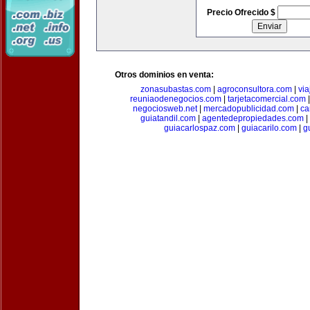
Precio Ofrecido $
Otros dominios en venta:
zonasubastas.com
|
agroconsultora.com
|
vi
reuniaodenegocios.com
|
tarjetacomercial.com
negociosweb.net
|
mercadopublicidad.com
|
ca
guiatandil.com
|
agentedepropiedades.com
|
guiacarlospaz.com
|
guiacarilo.com
|
g