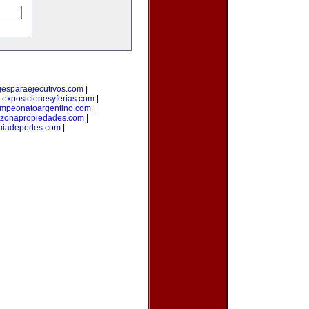
ajesparaejecutivos.com
|
|
exposicionesyferias.com
|
mpeonatoargentino.com
|
zonapropiedades.com
|
uiadeportes.com
|