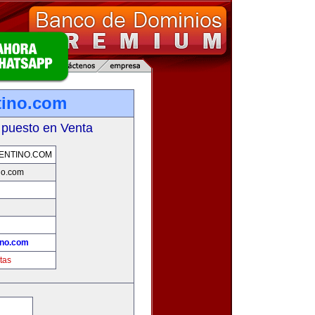
tino.com
 puesto en Venta
ENTINO.COM
no.com
ino.com
tas